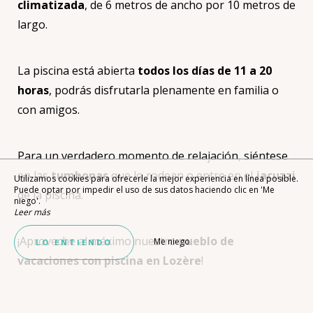
climatizada
, de 6 metros de ancho por 10 metros de
largo.
La piscina está abierta
todos los días de 11 a 20
horas
, podrás disfrutarla plenamente en familia o
con amigos.
Para un verdadero momento de relajación, siéntese
en las
tumbonas
que lo rodean o entre en el
jacuzzi
Utilizamos cookies para ofrecerle la mejor experiencia en línea posible.
Puede optar por impedir el uso de sus datos haciendo clic en 'Me
de la piscina.
niego'.
Leer más
¡Aproveche al máximo nuestro
pueblo de
Me niego
LO ENTIENDO
vacaciones con piscina en Lozère
!