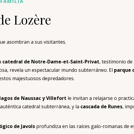
 FAMILIA
 de Lozère
que asombran a sus visitantes.
la
catedral de Notre-Dame-et-Saint-Privat
, testimonio de 
osa, revela un espectacular mundo subterráneo. El
parque 
 estos majestuosos depredadores.
lagos de Naussac y Villefort
le invitan a relajarse o practi
 auténtica catedral subterránea, y la
cascada de Runes
, imp
gico de Javols
profundiza en las raíces galo-romanas de est