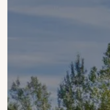
LOS CHALETS DE BOOZ
Para Reservar
Selecciona tus fechas de estancia, introduce
el número de personas y reserva tu estancia
al mejor precio. Si necesita información
adicional, le invitamos a ponerse en contacto
con nosotros mediante correo electrónico,
teléfono o a través del formulario de
contacto. ¡Estamos ansiosos por darle la
bienvenida a este pequeño rincón del