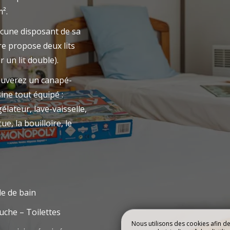
RÉSERVE
m².
 CHALETS DE BOOZ
NOS HÉBERGE
cune disposant de sa
e propose deux lits
r un lit double).
rouverez un canapé-
ine tout équipé :
élateur, lave-vaisselle,
ue, la bouilloire, le
le de bain
che – Toilettes
Nous utilisons des cookies afin d