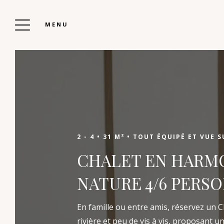
MENU
LES CHALETS DE BOOZ
Réserver
2 - 4 •
31 M² •
TOUT ÉQUIPÉ ET VUE SU
CHALET EN HARMO
Sélectionnez vos dates de séjour, entrez le
NATURE 4/6 PERS
nombre de personnes et réservez votre
séjour au meilleur prix. Si vous avez besoin
En famille ou entre amis, réservez un C
d’informations complémentaires, nous vous
rivière et peu de vis à vis, proposant u