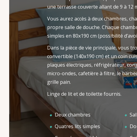
invitons à nous contacter par mail, par
une terrasse couverte allant de 9 à 12 
LES
ACCUEIL
téléphone ou via le formulaire de contact.
Vous aurez accès à deux chambres, cha
Nous n’avons qu’une hâte : vous accueillir
propre salle de douche. Chaque chambr
dans ce petit coin de paradis !
simples en 80x190 cm (possibilité d’avoi
Dans la pièce de vie principale, vous t
convertible (140x190 cm) et un coin cuis
plaques électriques, réfrigérateur, cong
micro-ondes, cafetière à filtre, le barbec
grille pain.
Linge de lit et de toilette fournis.
Deux chambres
Sal
Quatres lits simples
Dou